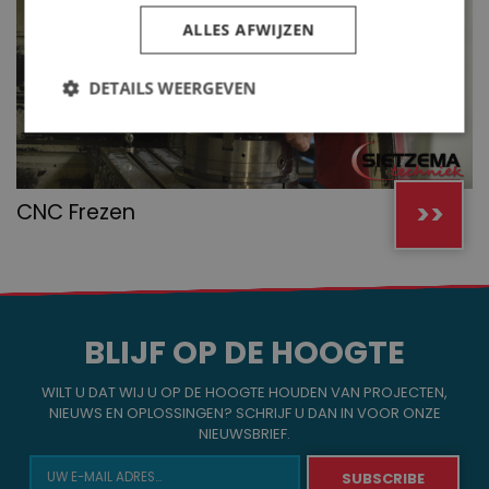
ALLES AFWIJZEN
DETAILS WEERGEVEN
>>
CNC Frezen
BLIJF OP DE HOOGTE
WILT U DAT WIJ U OP DE HOOGTE HOUDEN VAN PROJECTEN,
NIEUWS EN OPLOSSINGEN? SCHRIJF U DAN IN VOOR ONZE
NIEUWSBRIEF.