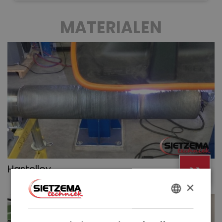
MATERIALEN
>>
Hastelloy
×
DUTCH
ENGLISH