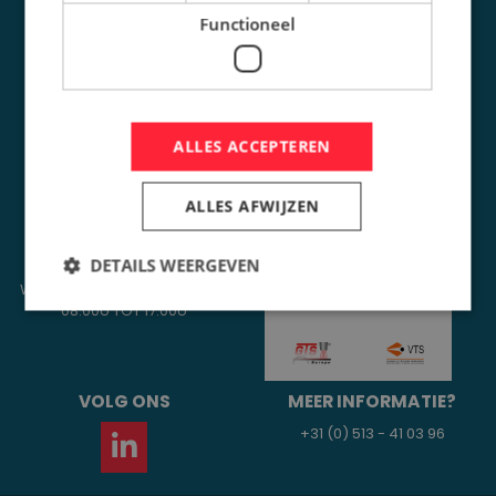
SLIJTAGE
Functioneel
+31 (0) 513 - 41 03 96
PROJECTEN
NIEUWS
OVER ONS
ALLES ACCEPTEREN
VACATURES
CONTACT
ALLES AFWIJZEN
OPENINGSTIJDEN
AANGESLOTEN BIJ
DETAILS WEERGEVEN
ONS KANTOOR IS OP
WERKDAGEN GEOPEND VANAF
08.00U TOT 17.00U
VOLG ONS
MEER INFORMATIE?
+31 (0) 513 - 41 03 96