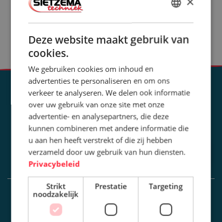
×
Oplossingen
Verspanen
DUTCH
Laser- & PTA cladden
Thermisch spuiten / Vlamspuiten
ENGLISH
Deze website maakt gebruik van
Projecten
Nieuws
cookies.
We gebruiken cookies om inhoud en
advertenties te personaliseren en om ons
BLIJF OP DE HOOGTE
verkeer te analyseren. We delen ook informatie
over uw gebruik van onze site met onze
WILT U DAT WIJ U OP DE HOOGTE HOUDEN VAN PROJECTEN,
advertentie- en analysepartners, die deze
NIEUWS EN OPLOSSINGEN? SCHRIJF U DAN IN VOOR ONZE
kunnen combineren met andere informatie die
NIEUWSBRIEF.
u aan hen heeft verstrekt of die zij hebben
verzameld door uw gebruik van hun diensten.
Privacybeleid
Strikt
Prestatie
Targeting
noodzakelijk
INFORMATIE
CONTACT
OPLOSSINGEN
DE WERF 42
8401 JE GORREDIJK