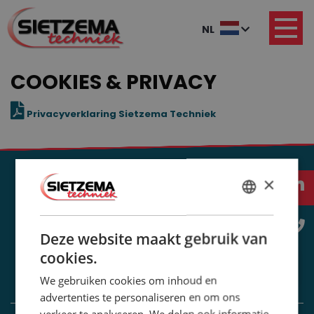
NL
COOKIES & PRIVACY
Privacyverklaring Sietzema Techniek
BLIJF OP DE HOOGTE
×
DUTCH
WILT U DAT WIJ U OP DE HOOGTE HOUDEN VAN PROJECTEN,
NIEUWS EN OPLOSSINGEN? SCHRIJF U DAN IN VOOR ONZE
ENGLISH
Deze website maakt gebruik van
NIEUWSBRIEF.
cookies.
We gebruiken cookies om inhoud en
advertenties te personaliseren en om ons
verkeer te analyseren. We delen ook informatie