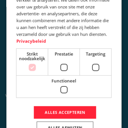
over uw gebruik van onze site met onze
INFORMATIE
CONTACT
advertentie- en analysepartners, die deze
OPLOSSINGEN
DE WERF 42
kunnen combineren met andere informatie die
8401 JE GORREDIJK
SLIJTAGE
u aan hen heeft verstrekt of die zij hebben
+31 (0) 513 - 41 03 96
PROJECTEN
verzameld door uw gebruik van hun diensten.
Privacybeleid
NIEUWS
OVER ONS
Strikt
Prestatie
Targeting
noodzakelijk
VACATURES
CONTACT
Functioneel
OPENINGSTIJDEN
AANGESLOTEN BIJ
ONS KANTOOR IS OP
WERKDAGEN GEOPEND VANAF
08.00U TOT 17.00U
ALLES ACCEPTEREN
VOLG ONS
MEER INFORMATIE?
ALLES AFWIJZEN