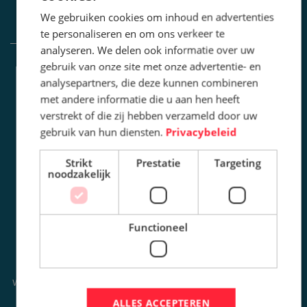
We gebruiken cookies om inhoud en advertenties
te personaliseren en om ons verkeer te
analyseren. We delen ook informatie over uw
gebruik van onze site met onze advertentie- en
INFORMATIE
CONTACT
analysepartners, die deze kunnen combineren
OPLOSSINGEN
DE WERF 42
met andere informatie die u aan hen heeft
8401 JE GORREDIJK
SLIJTAGE
verstrekt of die zij hebben verzameld door uw
+31 (0) 513 - 41 03 96
gebruik van hun diensten.
Privacybeleid
PROJECTEN
NIEUWS
Strikt
Prestatie
Targeting
noodzakelijk
OVER ONS
VACATURES
CONTACT
Functioneel
OPENINGSTIJDEN
AANGESLOTEN BIJ
ONS KANTOOR IS OP
WERKDAGEN GEOPEND VANAF
08.00U TOT 17.00U
ALLES ACCEPTEREN