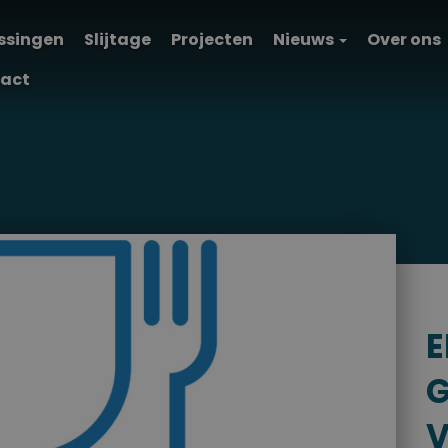
ssingen
Slijtage
Projecten
Nieuws
Over ons
act
E
G
V