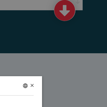
×
DUTCH
ENGLISH