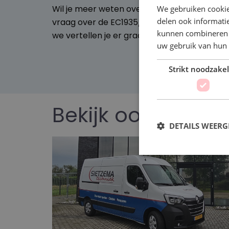
Wil je meer weten over onze gecertificeerd
We gebruiken cookie
delen ook informatie
vraag over de EC1935/2004 en FDA wetgevi
kunnen combineren m
we vertellen je er graag
uw gebruik van hun 
Strikt noodzakel
Bekijk ook
DETAILS WEERG