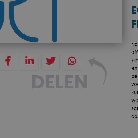
E
F
Na
of
zi
en
DELEN
be
vo
ku
wa
sa
co