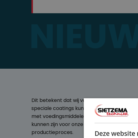
NIEU
Dit betekent dat wij vanaf heden ook spar
speciale coatings kunnen toepassen bij mac
met voedingsmiddelen. De wetgeving voorko
kunnen zijn voor onze gezondheid terecht ko
productieproces.
Deze website 