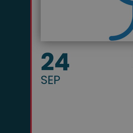
2833
24
SEP