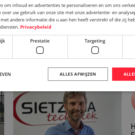
e materialen of heb je een andere
s om inhoud en advertenties te personaliseren en om ons verkee
 over uw gebruik van onze site met onze advertentie- en analyse
ng? Neem gerust contact met ons op,
et andere informatie die u aan hen heeft verstrekt of die zij h
diensten.
Privacybeleid
ijk
Prestatie
Targeting
EVEN
ALLES AFWIJZEN
ALLE
H