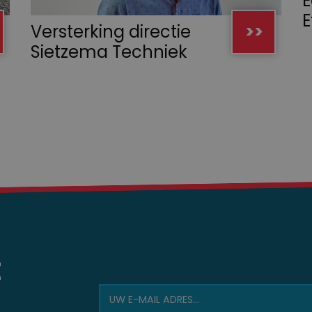
E
Versterking directie
>>
Sietzema Techniek
E