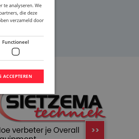
r te analyseren. We
partners, die deze
ebben verzameld door
Functioneel
S ACCEPTEREN
oe verbeter je Overall
>>