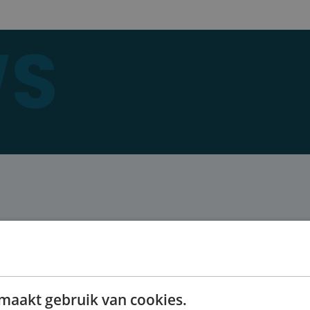
WS
e-parts kunnen vervaardigen en
hineonderdelen die in contact staan
mt dat materialen die schadelijk
men in ons voedsel tijdens het
maakt gebruik van cookies.