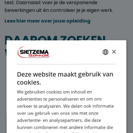
test. Daarnaast voer je de verspanende
bewerkingen uit én controleer je je eigen werk.
Lees hier meer over jouw opleiding
DAAROM ZOEKEN
WIJ:
×
DUTCH
VMBO, MBO of HAVO leerlingen die
ENGLISH
Deze website maakt gebruik van
praktijkgericht willen leren en werken
cookies.
Je bent een doorzetter en praktisch ingesteld
Je bent niet bang voor uitdagingen
We gebruiken cookies om inhoud en
advertenties te personaliseren en om ons
Je bent behoedzaam (niet te snel op ‘start’
verkeer te analyseren. We delen ook informatie
willen drukken)
over uw gebruik van onze site met onze
Je bent zelfverzekerd en een teamspeler
advertentie- en analysepartners, die deze
kunnen combineren met andere informatie die