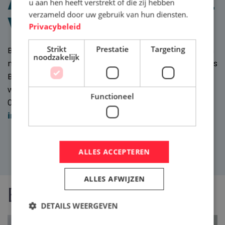
AAN DE SLAG ALS BBL
u aan hen heeft verstrekt of die zij hebben
verzameld door uw gebruik van hun diensten.
VERSPANER
Privacybeleid
Strikt
Prestatie
Targeting
Ben je enthousiast? Wil je meer weten? Bel dan even
noodzakelijk
met Siebe Sietzema. Hij legt je uit wat je gaat doen als
BBL Verspaner en laat je graag de machines zien
waarmee je gaat werken. Je kunt hem bereiken op
Functioneel
0513 410 396. Een e-mail sturen mag natuurlijk ook:
info@sietzematechniek.nl
ALLES ACCEPTEREN
ALLES AFWIJZEN
Bekijk ook
DETAILS WEERGEVEN