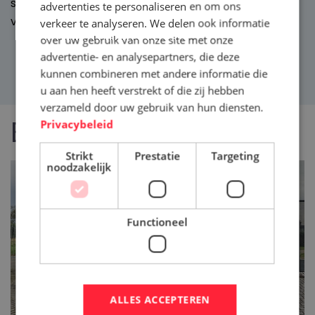
stap en bereiden we ons bedrijf goed voor op
advertenties te personaliseren en om ons
verdere automatisering in de toekomst.”
verkeer te analyseren. We delen ook informatie
over uw gebruik van onze site met onze
advertentie- en analysepartners, die deze
kunnen combineren met andere informatie die
u aan hen heeft verstrekt of die zij hebben
verzameld door uw gebruik van hun diensten.
Bekijk ook
Privacybeleid
Strikt
Prestatie
Targeting
noodzakelijk
Functioneel
ALLES ACCEPTEREN