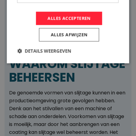
ALLES ACCEPTEREN
ALLES AFWIJZEN
DETAILS WEERGEVEN
WAAROM SLIJTAGE
BEHEERSEN
De genoemde vormen van slijtage kunnen in een
productieomgeving grote gevolgen hebben.
Denk aan het stilvallen van een machine of
schade aan onderdelen. Voorkomen van slijtage
is moeilijk, maar door het aanbrengen van een
coating kan slijtage wel beheerst worden. Het