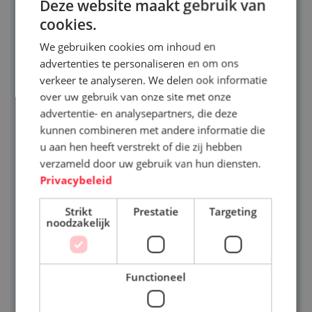
Deze website maakt gebruik van
SLIJTAGE
cookies.
We gebruiken cookies om inhoud en
Harde deeltjes zorgen voor abrasieve slijtage. In
advertenties te personaliseren en om ons
het dagelijks leven is een bekende vorm van
verkeer te analyseren. We delen ook informatie
abrasieve slijtage het schuren met schuurpapier.
over uw gebruik van onze site met onze
Abrasieve slijtage vindt ook plaats wanneer een
advertentie- en analysepartners, die deze
medium met zand door een goot of buis stroomt.
kunnen combineren met andere informatie die
De zandkorrels ‘verspanen’ het oppervlak. Een
u aan hen heeft verstrekt of die zij hebben
ander voorbeeld is vervuilde smeerolie. De harde
verzameld door uw gebruik van hun diensten.
Privacybeleid
delen in de vervuilde olie veroorzaken een
verspanende beweging tussen bijvoorbeeld
Strikt
Prestatie
Targeting
lagers of tandwielen, met name wanneer de
noodzakelijk
oppervlakken van deze materialen onvoldoende
slijtvast zijn.
Functioneel