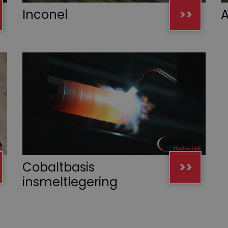
Inconel
>>
Cobaltbasis
>>
insmeltlegering