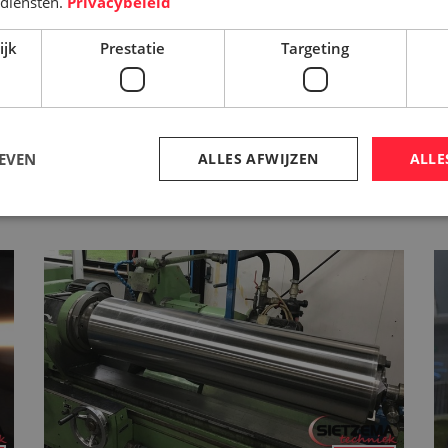
diensten.
Privacybeleid
ijk
Prestatie
Targeting
EVEN
ALLES AFWIJZEN
ALLE
Chroomstaal
>>
m