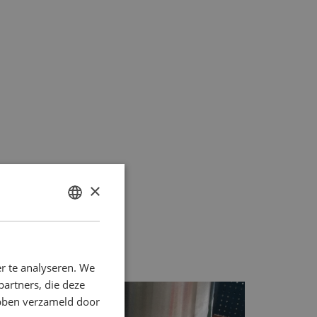
×
N
DUTCH
ENGLISH
r te analyseren. We
partners, die deze
ebben verzameld door