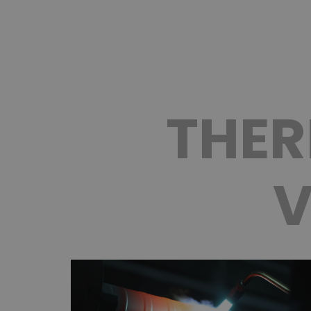
THER
V