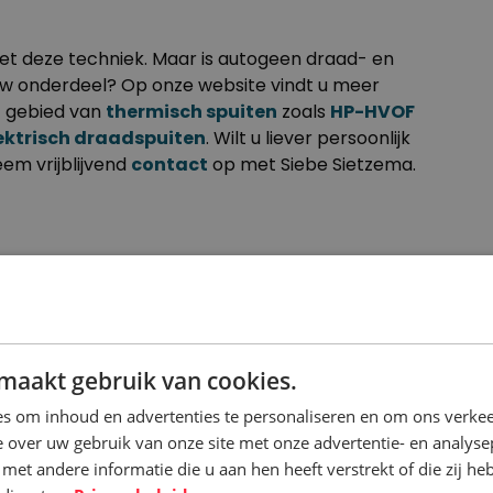
met deze techniek. Maar is autogeen draad- en
uw onderdeel? Op onze website vindt u meer
t gebied van
thermisch spuiten
zoals
HP-HVOF
ektrisch draadspuiten
. Wilt u liever persoonlijk
eem vrijblijvend
contact
op met Siebe Sietzema.
MATERIALE
maakt gebruik van cookies.
s om inhoud en advertenties te personaliseren en om ons verkee
 over uw gebruik van onze site met onze advertentie- en analyse
et andere informatie die u aan hen heeft verstrekt of die zij h