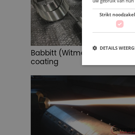
uw gebruik van hun 
Strikt noodzakel
DETAILS WEERG
Babbitt (Witmetaal)
>>
coating