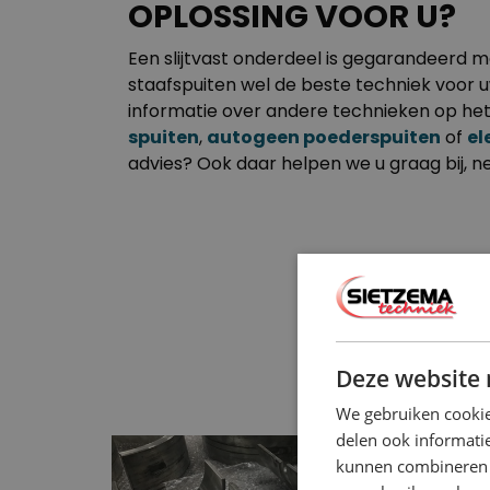
OPLOSSING VOOR U?
Een slijtvast onderdeel is gegarandeerd 
staafspuiten wel de beste techniek voor 
informatie over andere technieken op he
spuiten
,
autogeen poederspuiten
of
el
advies? Ook daar helpen we u graag bij, n
Deze website 
We gebruiken cookie
delen ook informatie
kunnen combineren m