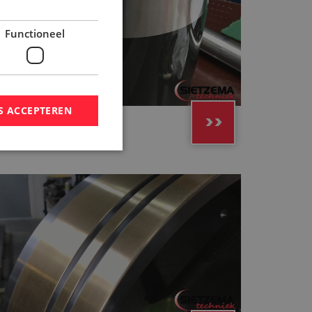
Functioneel
S ACCEPTEREN
Keramische
>>
aterialen