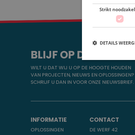
Strikt noodzakel
DETAILS WEERG
BLIJF OP DE HOOGT
WILT U DAT WIJ U OP DE HOOGTE HOUDEN
VAN PROJECTEN, NIEUWS EN OPLOSSINGEN?
SCHRIJF U DAN IN VOOR ONZE NIEUWSBRIEF.
INFORMATIE
CONTACT
OPLOSSINGEN
DE WERF 42