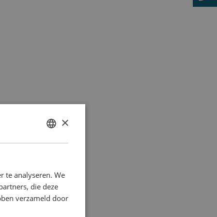
×
DUTCH
ENGLISH
r te analyseren. We
partners, die deze
ebben verzameld door