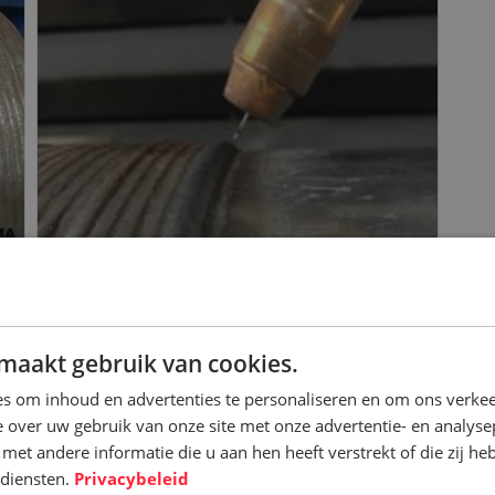
maakt gebruik van cookies.
s om inhoud en advertenties te personaliseren en om ons verkee
 over uw gebruik van onze site met onze advertentie- en analyse
et andere informatie die u aan hen heeft verstrekt of die zij h
diensten.
Privacybeleid