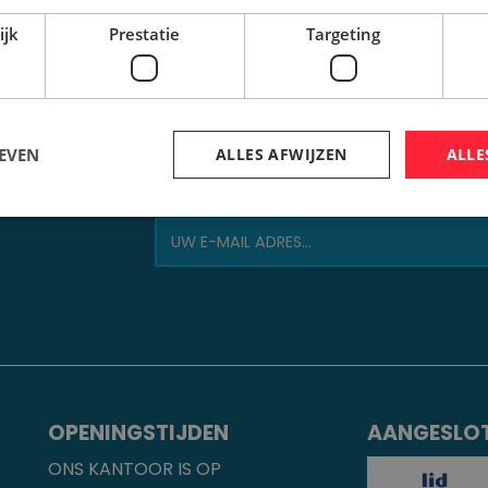
ijk
Prestatie
Targeting
EVEN
ALLES AFWIJZEN
ALLE
E
OPENINGSTIJDEN
AANGESLOT
ONS KANTOOR IS OP