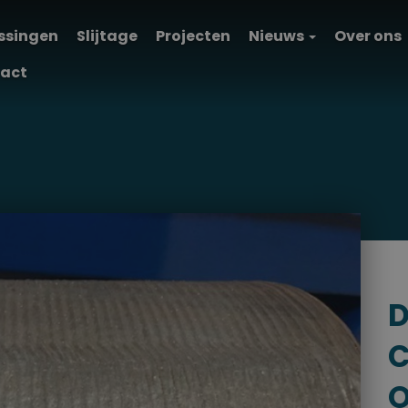
ssingen
Slijtage
Projecten
Nieuws
Over ons
act
D
C
O