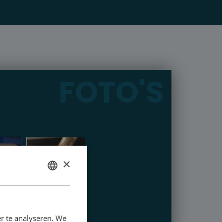
FOTO'S
×
DUTCH
ENGLISH
r te analyseren. We