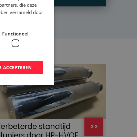
partners, die deze
ebben verzameld door
Functioneel
S ACCEPTEREN
erbeterde standtijd
>>
lunjers door HP-HVOF