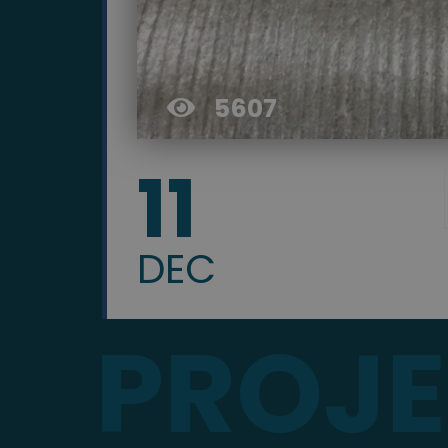
5607
11
DEC
PROJ