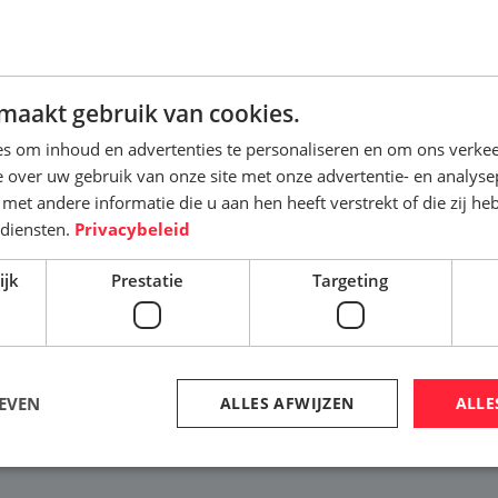
DEN
maakt gebruik van cookies.
en die het zwaar te verduren krijgen,
s om inhoud en advertenties te personaliseren en om ons verkee
hroeven, plunjers, afsluiters,
 over uw gebruik van onze site met onze advertentie- en analyse
et andere informatie die u aan hen heeft verstrekt of die zij h
is een veelgebruikte techniek voor het
diensten.
Privacybeleid
ppen van een onderdeel.
n oppervlak met een slijtvast en/of
ijk
Prestatie
Targeting
rdt hierbij versmolten met het te
kt dan thermisch spuiten is het type
er sprake van een smeltbad, terwijl dit
het smeltbad wordt een materiaal
EVEN
ALLES AFWIJZEN
ALLE
 voor de deklaag. De verbinding bij