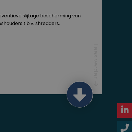
eventieve slijtage bescherming van
shouders t.b.v. shredders.
Lees verder