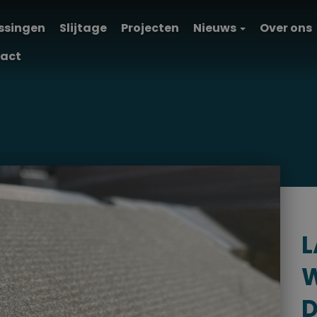
ssingen
Slijtage
Projecten
Nieuws
Over ons
act
L
D