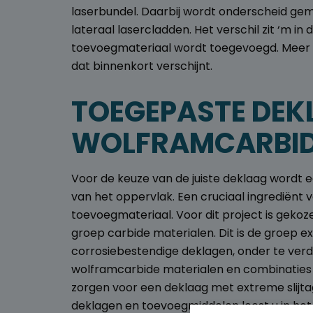
laserbundel. Daarbij wordt onderscheid gem
lateraal lasercladden. Het verschil zit ‘m i
toevoegmateriaal wordt toegevoegd. Meer 
dat binnenkort verschijnt.
TOEGEPASTE DEK
WOLFRAMCARBI
Voor de keuze van de juiste deklaag wordt e
van het oppervlak. Een cruciaal ingrediënt 
toevoegmateriaal. Voor dit project is geko
groep carbide materialen.
Dit is de groep e
corrosiebestendige deklagen, onder te ver
wolframcarbide materialen en combinaties
zorgen voor een deklaag met extreme slijt
deklagen en toevoegmiddelen leest u in het