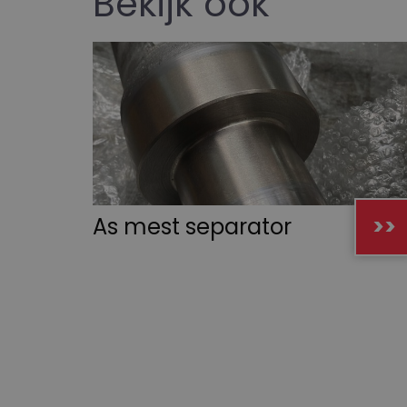
Bekijk ook
As mest separator
>>