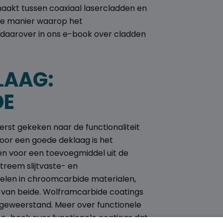
aakt tussen coaxiaal lasercladden en
n de manier waarop het
daarover in ons e-book over cladden
LAAG:
DE
erst gekeken naar de functionaliteit
voor een goede deklaag is het
zen voor een toevoegmiddel uit de
xtreem slijtvaste- en
delen in chroomcarbide materialen,
 van beide.
Wolframcarbide coatings
ageweerstand. Meer over functionele
 e-book over functionele coatings dat