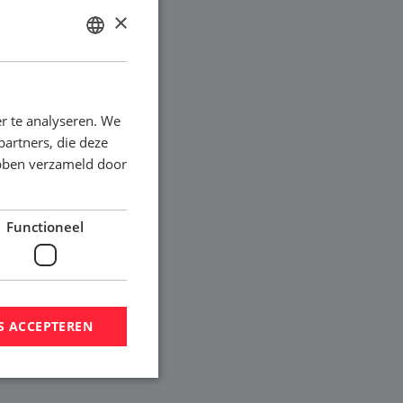
×
DUTCH
ENGLISH
r te analyseren. We
partners, die deze
ebben verzameld door
Functioneel
S ACCEPTEREN