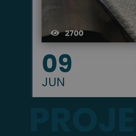
2700
09
JUN
PROJ