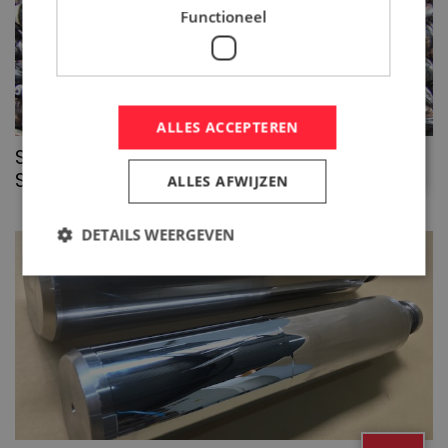
Functioneel
ALLES ACCEPTEREN
>>
SPECIALE DEKLAAG ZORGT VOOR
SLIJTVASTE LAGERCONSTRUCTIE
ALLES AFWIJZEN
DETAILS WEERGEVEN