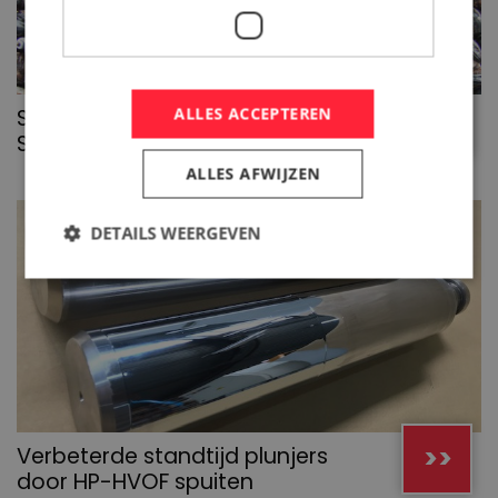
>>
ALLES ACCEPTEREN
SPECIALE DEKLAAG ZORGT VOOR
SLIJTVASTE LAGERCONSTRUCTIE
ALLES AFWIJZEN
DETAILS WEERGEVEN
>>
Verbeterde standtijd plunjers
door HP-HVOF spuiten