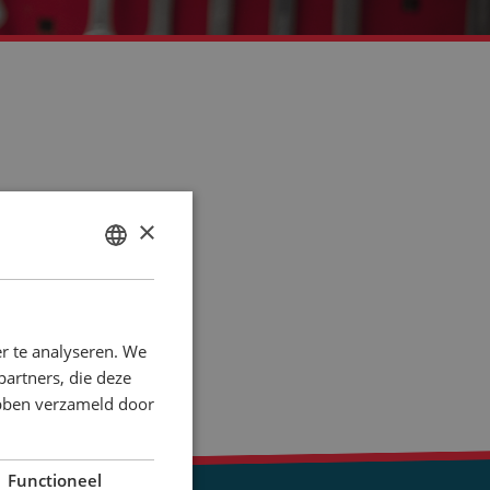
×
DUTCH
ENGLISH
r te analyseren. We
partners, die deze
ebben verzameld door
Functioneel