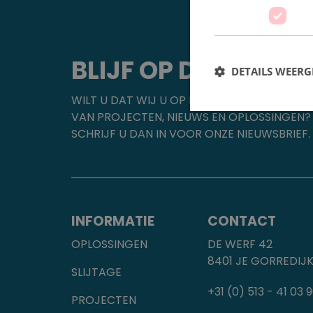
BLIJF OP DE HOOGT
DETAILS WEERG
WILT U DAT WIJ U OP DE HOOGTE HOUDEN
VAN PROJECTEN, NIEUWS EN OPLOSSINGEN?
SCHRIJF U DAN IN VOOR ONZE NIEUWSBRIEF.
INFORMATIE
CONTACT
OPLOSSINGEN
DE WERF 42
8401 JE GORREDIJ
SLIJTAGE
+31 (0) 513 - 41 03 
PROJECTEN