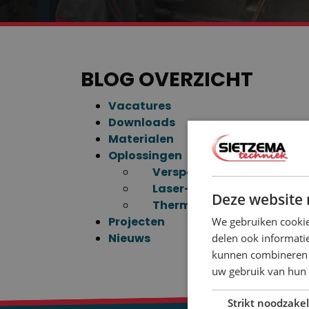
BLOG OVERZICHT
Vacatures
Downloads
Materialen
Oplossingen
Verspanen
Laser- & PTA cladden
Deze website 
Thermisch spuiten / Vlam
Projecten
We gebruiken cookie
Nieuws
delen ook informatie
kunnen combineren m
uw gebruik van hun 
Strikt noodzakel