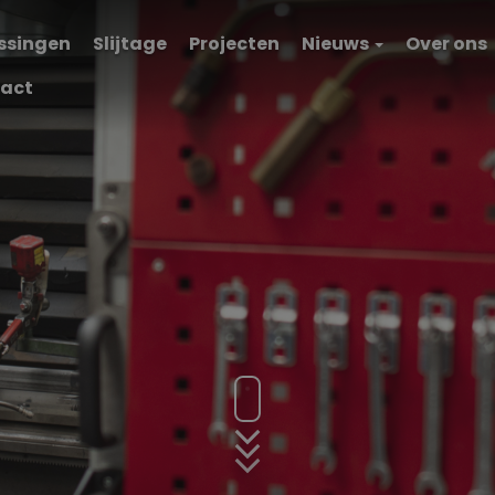
ssingen
Slijtage
Projecten
Nieuws
Over ons
act