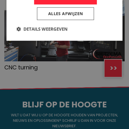
ALLES AFWIJZEN
DETAILS WEERGEVEN
>>
CNC turning
BLIJF OP DE HOOGTE
WILT U DAT WIJ U OP DE HOOGTE HOUDEN VAN PROJECTEN,
NIEUWS EN OPLOSSINGEN? SCHRIJF U DAN IN VOOR ONZE
NIEUWSBRIEF.