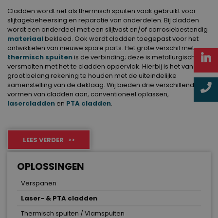
Cladden wordt net als thermisch spuiten vaak gebruikt voor
slijtagebeheersing en reparatie van onderdelen. Bij cladden
wordt een onderdeel met een slijtvast en/of corrosiebestendig
materiaal
bekleed. Ook wordt cladden toegepast voor het
ontwikkelen van nieuwe spare parts. Het grote verschil met
thermisch spuiten
is de verbinding; deze is metallurgisch en
versmolten met het te cladden oppervlak. Hierbij is het van
groot belang rekening te houden met de uiteindelijke
samenstelling van de deklaag. Wij bieden drie verschillende
vormen van cladden aan, conventioneel oplassen,
lasercladden
en
PTA cladden
.
LEES VERDER >>
OPLOSSINGEN
Verspanen
Laser- & PTA cladden
Thermisch spuiten / Vlamspuiten