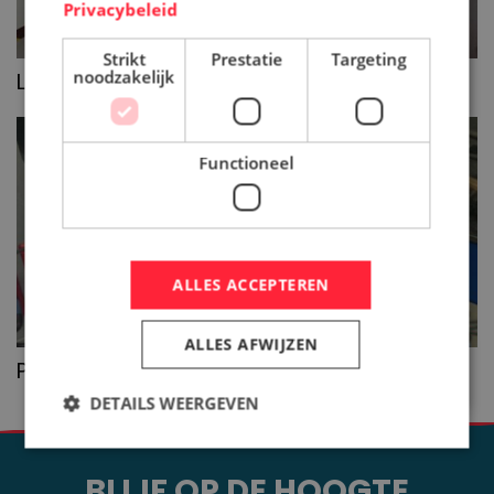
Privacybeleid
Strikt
Prestatie
Targeting
noodzakelijk
>>
Laser cladden
Functioneel
ALLES ACCEPTEREN
ALLES AFWIJZEN
>>
PTA cladding
DETAILS WEERGEVEN
BLIJF OP DE HOOGTE